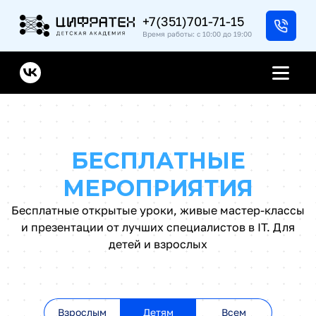
+7(351)701-71-15
Время работы: с 10:00 до 19:00
Колледж
БЕСПЛАТНЫЕ
Программы
МЕРОПРИЯТИЯ
Джуниор (Junior)
Бесплатные открытые уроки, живые мастер-классы
Каникулы
Мидл (Middle)
и презентации от лучших специалистов в IT. Для
детей и взрослых
Сеньор (Senior)
Бесплатно
Взрослым
Детям
Всем